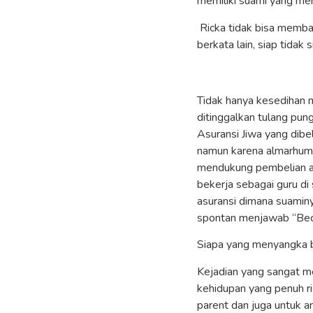
memiliki suami yang me
Ricka tidak bisa memba
berkata lain, siap tidak
Tidak hanya kesedihan 
ditinggalkan tulang pun
Asuransi Jiwa yang dibel
namun karena almarhum 
mendukung pembelian as
bekerja sebagai guru d
asuransi dimana suamin
spontan menjawab “Beca
Siapa yang menyangka b
Kejadian yang sangat me
kehidupan yang penuh ri
parent dan juga untuk a