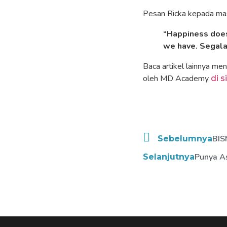
Pesan Ricka kepada mas
“Happiness does
we have. Segala
Baca artikel lainnya men
oleh MD Academy
di s
BIS
Sebelumnya
Punya As
Selanjutnya