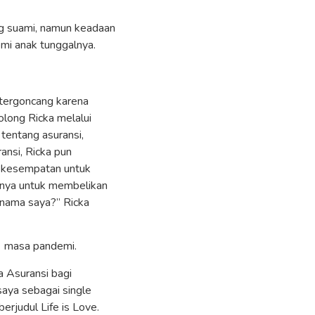
ng suami, namun keadaan
demi anak tunggalnya.
 tergoncang karena
olong Ricka melalui
 tentang asuransi,
ansi, Ricka pun
n kesempatan untuk
 nya untuk membelikan
 nama saya?” Ricka
l masa pandemi.
a Asuransi bagi
saya sebagai single
rjudul Life is Love.