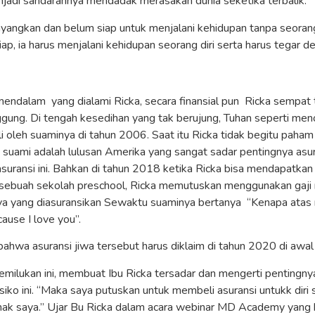
njadi sandarannya mendadak merasakan dunia seketika terbalik.
yangkan dan belum siap untuk menjalani kehidupan tanpa seora
 siap, ia harus menjalani kehidupan seorang diri serta harus tegar 
mendalam yang dialami Ricka, secara finansial pun Ricka sempat
ggung. Di tengah kesedihan yang tak berujung, Tuhan seperti men
i oleh suaminya di tahun 2006. Saat itu Ricka tidak begitu paham
suami adalah lulusan Amerika yang sangat sadar pentingnya asur
uransi ini. Bahkan di tahun 2018 ketika Ricka bisa mendapatka
i sebuah sekolah preschool, Ricka memutuskan menggunakan gaji
ya yang diasuransikan Sewaktu suaminya bertanya “Kenapa atas
use I love you”.
ahwa asuransi jiwa tersebut harus diklaim di tahun 2020 di awa
milukan ini, membuat Ibu Ricka tersadar dan mengerti pentingny
siko ini. “Maka saya putuskan untuk membeli asuransi untukk diri 
nak saya.” Ujar Bu Ricka dalam acara webinar MD Academy yang be