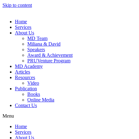
Skip to content
Home
Services
About Us
MD Team
Miliana & David
Speakers
Award & Achievement
PRUVenture Program
MD Academy
Articles
Resources
Video
Publication
Books
Online Media
Contact Us
Menu
Home
Services
About Us