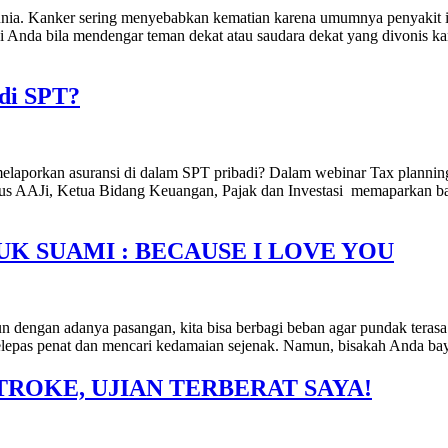
nia. Kanker sering menyebabkan kematian karena umumnya penyakit i
aksi Anda bila mendengar teman dekat atau saudara dekat yang divonis 
 di SPT?
a melaporkan asuransi di dalam SPT pribadi? Dalam webinar Tax plan
s AAJi, Ketua Bidang Keuangan, Pajak dan Investasi memaparkan bahwa
UK SUAMI : BECAUSE I LOVE YOU
dengan adanya pasangan, kita bisa berbagi beban agar pundak terasa s
elepas penat dan mencari kedamaian sejenak. Namun, bisakah Anda ba
TROKE, UJIAN TERBERAT SAYA!