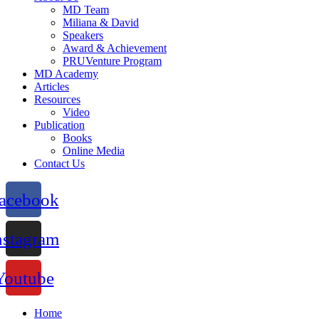
MD Team
Miliana & David
Speakers
Award & Achievement
PRUVenture Program
MD Academy
Articles
Resources
Video
Publication
Books
Online Media
Contact Us
acebook
nstagram
Youtube
Home