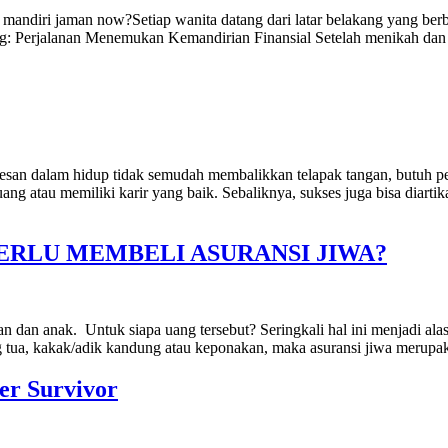
diri jaman now?Setiap wanita datang dari latar belakang yang berbeda
g: Perjalanan Menemukan Kemandirian Finansial Setelah menikah dan me
san dalam hidup tidak semudah membalikkan telapak tangan, butuh perj
 uang atau memiliki karir yang baik. Sebaliknya, sukses juga bisa dia
ERLU MEMBELI ASURANSI JIWA?
gan dan anak. Untuk siapa uang tersebut? Seringkali hal ini menjadi al
g tua, kakak/adik kandung atau keponakan, maka asuransi jiwa merupa
er Survivor