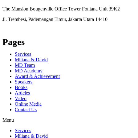
The Mansion Bougenville Office Tower Fontana Unit 39K2
Jl. Trembesi, Pademangan Timur, Jakarta Utara 14410
Pages
Services
Miliana & David
MD Team
MD Academy
Award & Achievement
Speakers
Books
Articles
Video
Online Media
Contact Us
Menu
Services
Miliana & David