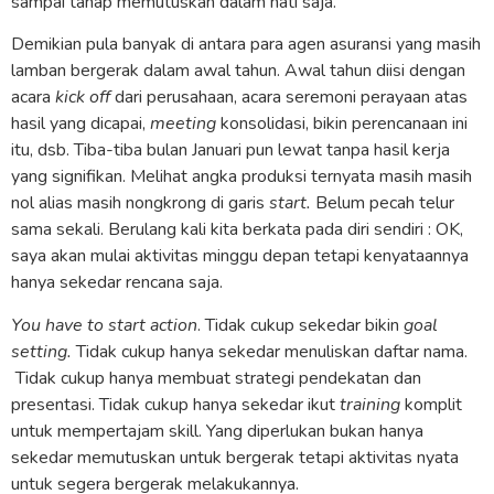
sampai tahap memutuskan dalam hati saja.
Demikian pula banyak di antara para agen asuransi yang masih
lamban bergerak dalam awal tahun. Awal tahun diisi dengan
acara
kick off
dari perusahaan, acara seremoni perayaan atas
hasil yang dicapai,
meeting
konsolidasi, bikin perencanaan ini
itu, dsb. Tiba-tiba bulan Januari pun lewat tanpa hasil kerja
yang signifikan. Melihat angka produksi ternyata masih masih
nol alias masih nongkrong di garis
start.
Belum pecah telur
sama sekali. Berulang kali kita berkata pada diri sendiri : OK,
saya akan mulai aktivitas minggu depan tetapi kenyataannya
hanya sekedar rencana saja.
You have to start action
. Tidak cukup sekedar bikin
goal
setting.
Tidak cukup hanya sekedar menuliskan daftar nama.
Tidak cukup hanya membuat strategi pendekatan dan
presentasi. Tidak cukup hanya sekedar ikut
training
komplit
untuk mempertajam skill. Yang diperlukan bukan hanya
sekedar memutuskan untuk bergerak tetapi aktivitas nyata
untuk segera bergerak melakukannya.