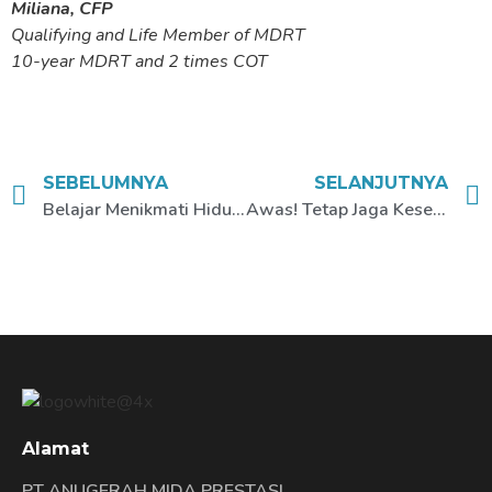
Miliana, CFP
Qualifying and Life Member of MDRT
10-year MDRT and 2 times COT
SEBELUMNYA
SELANJUTNYA
Belajar Menikmati Hidup #DiRumahAja
Awas! Tetap Jaga Kesehatan Mentalmu agar Tetap Waras!
Alamat
PT ANUGERAH MIDA PRESTASI