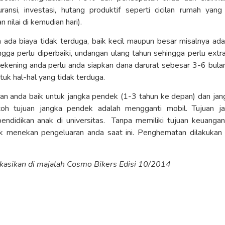
ransi, investasi, hutang produktif seperti cicilan rumah yan
ilai di kemudian hari).
ja ada biaya tidak terduga, baik kecil maupun besar misalnya ad
ingga perlu diperbaiki, undangan ulang tahun sehingga perlu ext
i rekening anda perlu anda siapkan dana darurat sebesar 3-6 bul
tuk hal-hal yang tidak terduga.
an anda baik untuk jangka pendek (1-3 tahun ke depan) dan jan
oh tujuan jangka pendek adalah mengganti mobil. Tujuan j
ndidikan anak di universitas. Tanpa memiliki tujuan keuanga
uk menekan pengeluaran anda saat ini. Penghematan dilakukan 
blikasikan di majalah Cosmo Bikers Edisi 10/2014