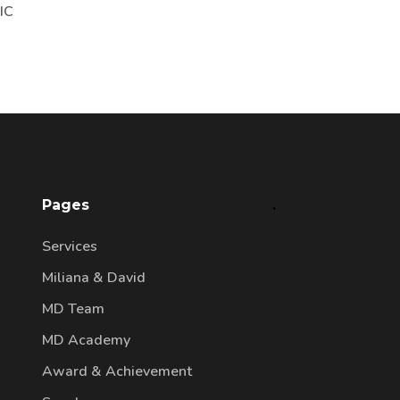
IC
Pages
.
Services
Miliana & David
MD Team
MD Academy
Award & Achievement