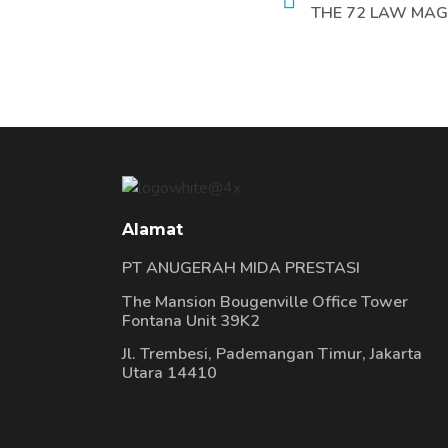
THE 72 LAW MAG
Alamat
PT ANUGERAH MIDA PRESTASI
The Mansion Bougenville Office Tower
Fontana Unit 39K2
Jl. Trembesi, Pademangan Timur, Jakarta
Utara 14410