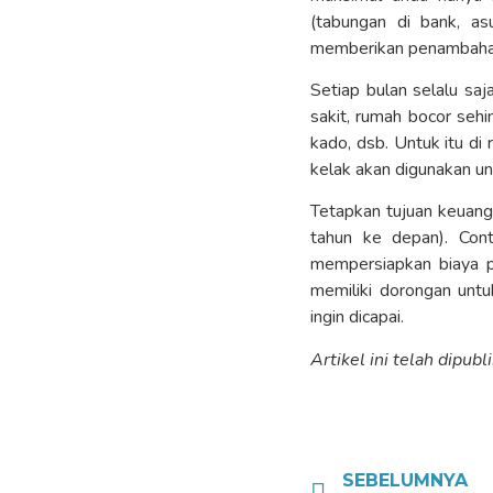
(tabungan di bank, asu
memberikan penambahan n
Setiap bulan selalu sa
sakit, rumah bocor seh
kado, dsb. Untuk itu d
kelak akan digunakan un
Tetapkan tujuan keuang
tahun ke depan). Cont
mempersiapkan biaya pe
memiliki dorongan unt
ingin dicapai.
Artikel ini telah dipu
SEBELUMNYA