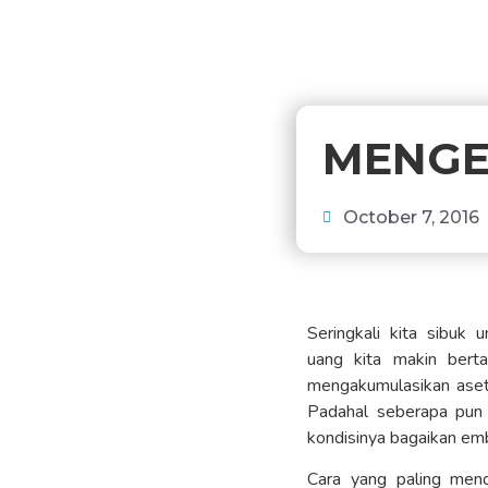
MENGE
October 7, 2016
Seringkali kita sibuk 
uang kita makin bert
mengakumulasikan aset 
Padahal seberapa pun 
kondisinya bagaikan em
Cara yang paling men