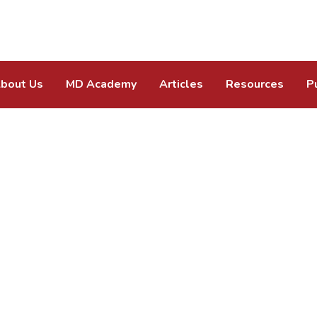
bout Us
MD Academy
Articles
Resources
P