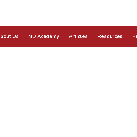
bout Us
MD Academy
Articles
Resources
P