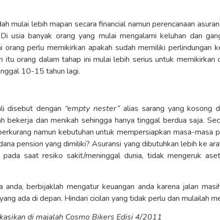
ah mulai lebih mapan secara financial namun perencanaan asuran
. Di usia banyak orang yang mulai mengalami keluhan dan gang
i orang perlu memikirkan apakah sudah memiliki perlindungan ke
ain itu orang dalam tahap ini mulai lebih serius untuk memikirka
inggal 10-15 tahun lagi.
ali disebut dengan
“empty nester”
alias sarang yang kosong 
ah bekerja dan menikah sehingga hanya tinggal berdua saja. Se
 berkurang namun kebutuhan untuk mempersiapkan masa-masa p
ana pension yang dimiliki? Asuransi yang dibutuhkan lebih ke ar
a pada saat resiko sakit/meninggal dunia, tidak mengeruk ase
 anda, berbijaklah mengatur keuangan anda karena jalan masih
ang ada di depan. Hindari cicilan yang tidak perlu dan mulailah 
likasikan di majalah Cosmo Bikers Edisi 4/2011