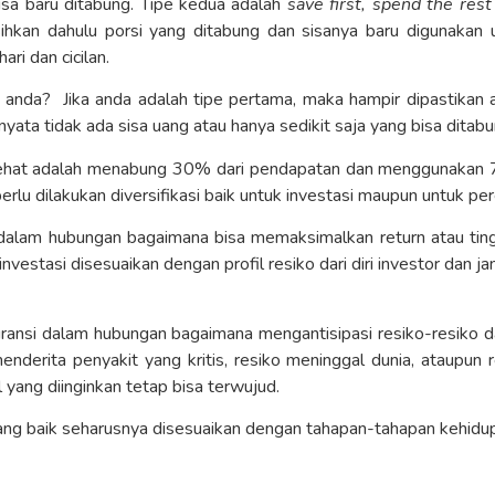
 sisa baru ditabung. Tipe kedua adalah
save first, spend the rest
isihkan dahulu porsi yang ditabung dan sisanya baru digunak
ri dan cicilan.
anda? Jika anda adalah tipe pertama, maka hampir dipastikan 
yata tidak ada sisa uang atau hanya sedikit saja yang bisa ditabu
hat adalah menabung 30% dari pendapatan dan menggunakan 
 perlu dilakukan diversifikasi baik untuk investasi maupun untuk pe
i dalam hubungan bagaimana bisa memaksimalkan return atau ti
nvestasi disesuaikan dengan profil resiko dari diri investor dan
ansi dalam hubungan bagaimana mengantisipasi resiko-resiko d
enderita penyakit yang kritis, resiko meninggal dunia, ataupun r
l yang diinginkan tetap bisa terwujud.
ang baik seharusnya disesuaikan dengan tahapan-tahapan kehidu