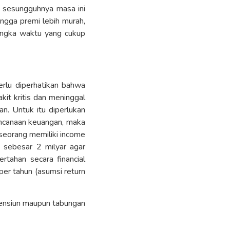
 sesungguhnya masa ini
ngga premi lebih murah,
angka waktu yang cukup
erlu diperhatikan bahwa
sakit kritis dan meninggal
n. Untuk itu diperlukan
rencanaan keuangan, maka
seorang memiliki income
s sebesar 2 milyar agar
rtahan secara financial
per tahun (asumsi return
pensiun maupun tabungan