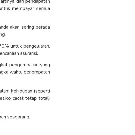
artinya dari pendapatan
an untuk membayar semua
anda akan sering berada
ng.
70% untuk pengeluaran.
rencanaan asuransi.
ngkat pengembalian yang
 jangka waktu penempatan
alam kehidupan (seperti
esiko cacat tetap total)
pan seseorang.