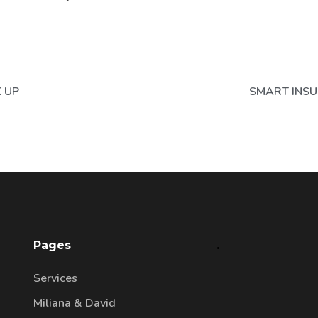
 UP
SMART INS
Pages
.
Services
Miliana & David