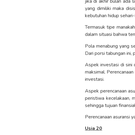
jika di akhir bulan ada
yang dimiliki maka dis
kebutuhan hidup sehari-ha
Termasuk tipe manakah 
dalam situasi bahwa tern
Pola menabung yang se
Dari porsi tabungan ini,
Aspek investasi di sin
maksimal. Perencanaan i
investasi.
Aspek perencanaan asur
peristiwa kecelakaan, m
sehingga tujuan finansia
Perencanaan asuransi y
Usia 20