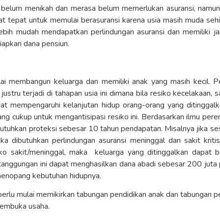
ng belum menikah dan merasa belum memerlukan asuransi, namun
t tepat untuk memulai berasuransi karena usia masih muda sehi
lebih mudah mendapatkan perlindungan asuransi dan memiliki j
apkan dana pensiun.
lai membangun keluarga dan memiliki anak yang masih kecil. P
 justru terjadi di tahapan usia ini dimana bila resiko kecelakaan, 
gat mempengaruhi kelanjutan hidup orang-orang yang ditinggalka
ang cukup untuk mengantisipasi resiko ini. Berdasarkan ilmu pe
tuhkan proteksi sebesar 10 tahun pendapatan. Misalnya jika se
a dibutuhkan perlindungan asuransi meninggal dan sakit kriti
siko sakit/meninggal, maka keluarga yang ditinggalkan dapat be
rtanggungan ini dapat menghasilkan dana abadi sebesar 200 juta 
menopang kebutuhan hidupnya.
g perlu mulai memikirkan tabungan pendidikan anak dan tabungan 
embuka usaha.